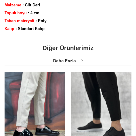
Malzeme
: Cilt Deri
Topuk boyu
: 4 cm
Taban materyali
: Poly
Yorum bulunamadı..
Kalıp
: Standart Kalıp
Diğer Ürünlerimiz
Daha Fazla