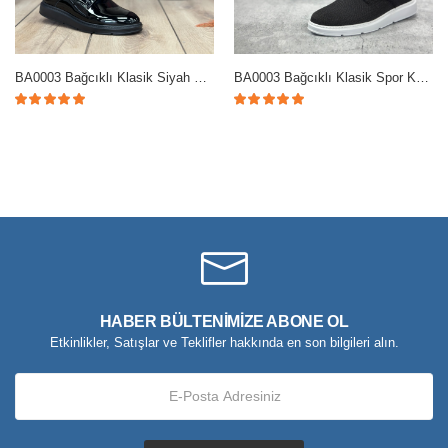
BA0003 Bağcıklı Klasik Siyah Siyah Taban Rugan Yüksek Taban Casual Erkek Ayakkabı
BA0003 Bağcıklı Klasik Spor Keten Siyah Beyaz Taban Casual Erkek Ayakkabı
HABER BÜLTENİMİZE ABONE OL
Etkinlikler, Satışlar ve Teklifler hakkında en son bilgileri alın.