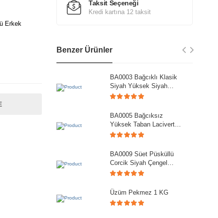
Taksit Seçeneği
Kredi kartına 12 taksit
ü Erkek
Benzer Ürünler
BA0003 Bağcıklı Klasik
Siyah Yüksek Siyah
Taban Casual Erkek
Ayakkabı
E
BA0005 Bağcıksız
Yüksek Taban Lacivert
Süet Klasik Püsküllü
Corcik Erkek Ayakkabı
BA0009 Süet Püsküllü
Corcik Siyah Çengel
Tokalı Klasik Erkek
Ayakkabısı
Üzüm Pekmez 1 KG