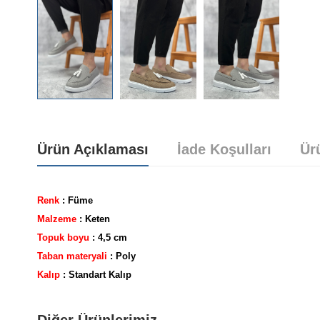
Ürün Açıklaması
İade Koşulları
Ür
Renk
: Füme
Malzeme
: Keten
Topuk boyu
: 4,5 cm
Taban materyali
: Poly
Yorum bulunamadı..
Kalıp
: Standart Kalıp
Diğer Ürünlerimiz