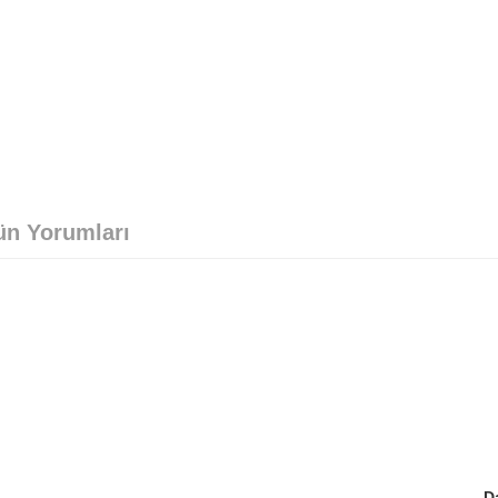
ün Yorumları
D