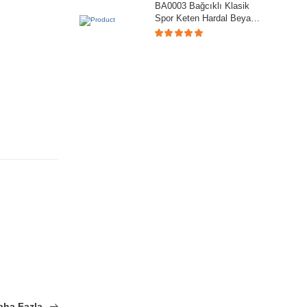
BA0003 Bağcıklı Klasik
Spor Keten Hardal Beyaz
Taban Casual Erkek
Ayakkabı
aha Fazla