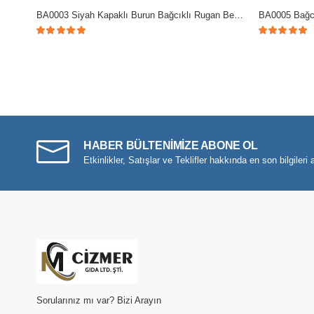
BA0003 Siyah Kapaklı Burun Bağcıklı Rugan Beyaz Taban Erkek Oxford Ayakkabı
HABER BÜLTENİMİZE ABONE OL
Etkinlikler, Satışlar ve Teklifler hakkında en son bilgileri a
Sorularınız mı var? Bizi Arayın