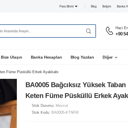
Blog
İletişim
Banka H
Para Birimi
Haci E
+90 54
Bize Ulaşın
Banka Hesapları
Blog Yazıları
Diğer
ten Füme Püsküllü Erkek Ayakkabı
BA0005 Bağcıksız Yüksek Taban 
Keten Füme Püsküllü Erkek Ayak
Stok Durumu:
Mevcut
Stok Kodu:
BA0005-KTNFM