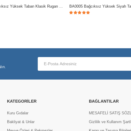
BA0005 Bağcıksız Yüksek Taban Klasik Rugan Kemerli Püsküllü Corcik Erkek Ayakkabı
lın.
KATEGORILER
BAĞLANTILAR
Kuru Gıdalar
MESAFELİ SATIŞ SÖZ
Bakliyat & Unlar
Gizlilik ve Kullanım Şartl
Meyve Özleri & Pekmezler
Kargo ve Taşıma Bilgiler