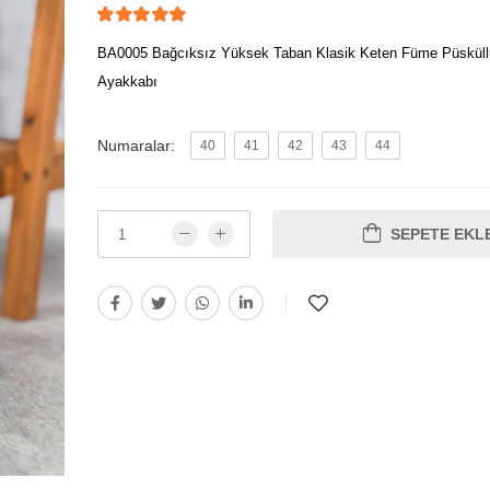
BA0005 Bağcıksız Yüksek Taban Klasik Keten Füme Püsküll
Ayakkabı
Numaralar:
40
41
42
43
44
SEPETE EKL