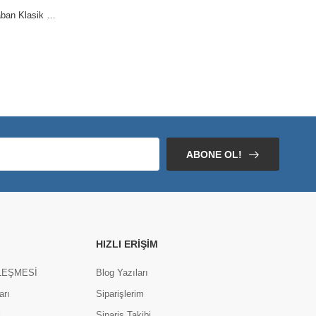
BA0600 Bağcıklı Haki Kamuflaj Boksör Unisex Spor Postal Bot
BA0005 Bağcıksız Yüksek Siyah Taban Klasik Cilt Deri Püsküllü Corcik Erkek Ayakkabı
ABONE OL!
HIZLI ERIŞIM
LEŞMESİ
Blog Yazıları
arı
Siparişlerim
i
Sipariş Takibi