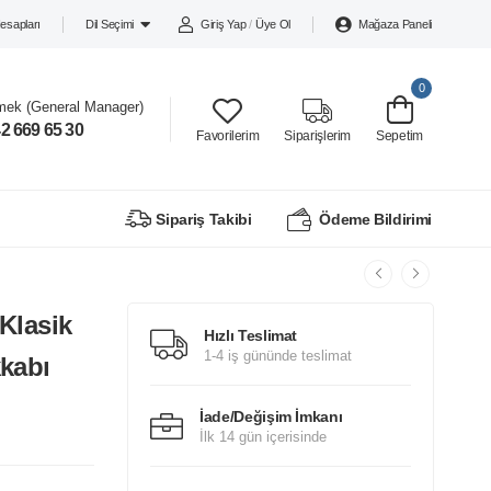
esapları
Giriş Yap
/
Üye Ol
Mağaza Paneli
Dil Seçimi
0
mek (General Manager)
2 669 65 30
Favorilerim
Siparişlerim
Sepetim
Sipariş Takibi
Ödeme Bildirimi
Klasik
Hızlı Teslimat
1-4 iş gününde teslimat
kabı
İade/Değişim İmkanı
İlk 14 gün içerisinde