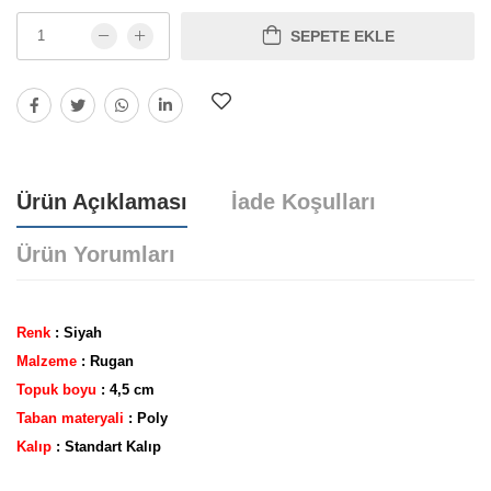
SEPETE EKLE
Ürün Açıklaması
İade Koşulları
Ürün Yorumları
Renk
: Siyah
Malzeme
: Rugan
Topuk boyu
: 4,5 cm
Taban materyali
: Poly
Yorum bulunamadı..
Kalıp
: Standart Kalıp