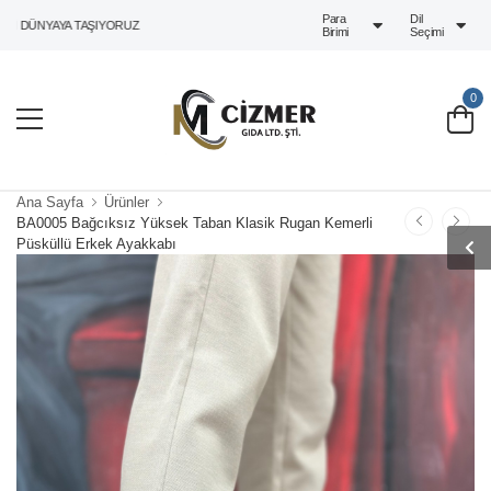
Para
Dil
 DÜNYAYA TAŞIYORUZ
Birimi
Seçimi
0
Ana Sayfa
Ürünler
BA0005 Bağcıksız Yüksek Taban Klasik Rugan Kemerli
Püsküllü Erkek Ayakkabı