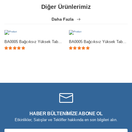
Diğer Ürünlerimiz
Daha Fazla
BA0005 Bağcıksız Yüksek Taban Klasik Keten Füme Püsküllü Erkek Ayakkabı
BA0005 Bağcıksız Yüksek Taban Mat Siyah Klasik Püsküllü Corcik Erkek Ayakkabı
HABER BÜLTENİMİZE ABONE OL
Etkinlikler, Satışlar ve Teklifler hakkında en son bilgileri alın.