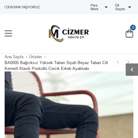
Para
Dil
 DÜNYAYA TAŞIYORUZ
Birimi
Seçimi
0
Ana Sayfa
Ürünler
BA0005 Bağcıksız Yüksek Taban Siyah Beyaz Taban Cilt
Kemerli Klasik Püsküllü Corcik Erkek Ayakkabı