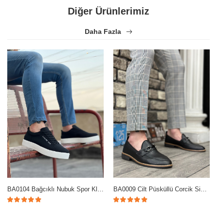
Diğer Ürünlerimiz
Daha Fazla
BA0104 Bağcıklı Nubuk Spor Klasik Siyah Erkek Ayakkabı
BA0009 Cilt Püsküllü Corcik Siyah Çengel Tokalı Klasik Erkek Ayakkabısı