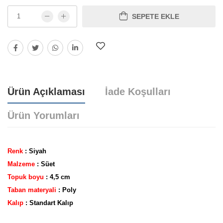
SEPETE EKLE
Ürün Açıklaması
İade Koşulları
Ürün Yorumları
Renk
: Siyah
Malzeme
: Süet
Topuk boyu
: 4,5 cm
Taban materyali
: Poly
Yorum bulunamadı..
Kalıp
: Standart Kalıp