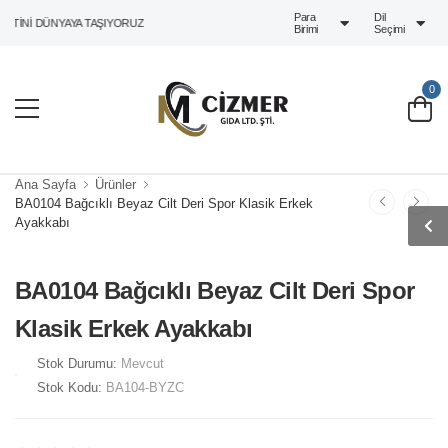
Para
Dil
TINI DÜNYAYA TAŞIYORUZ
Birimi
Seçimi
0
Ana Sayfa
Ürünler
BA0104 Bağcıklı Beyaz Cilt Deri Spor Klasik Erkek
Ayakkabı
BA0104 Bağcıklı Beyaz Cilt Deri Spor
Klasik Erkek Ayakkabı
Stok Durumu:
Mevcut
Stok Kodu:
BA104-BYZC