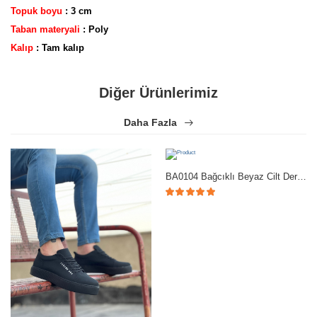
Topuk boyu
: 3 cm
Taban materyali
: Poly
Yorum bulunamadı..
Kalıp
: Tam kalıp
Diğer Ürünlerimiz
Daha Fazla
BA0104 Bağcıklı Beyaz Cilt Deri Spor Klasik Erkek Ayakkabı